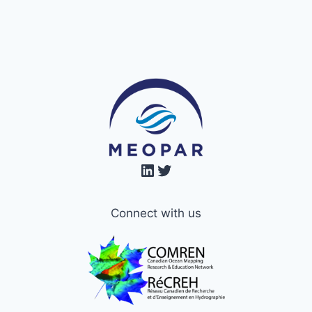
navigation
LA
PANORAMICA
ESAUSTIVA
PER
SCOMMETTERE
IN
MODO
PROTETTO
LinkedIn
Twitter
Connect with us