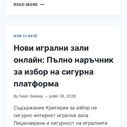
THE
READ MORE
THRILLS
OF
LIVE
DEALER
INTERACTION
NON CLASSÉ
Нови игрални зали
онлайн: Пълно наръчник
за избор на сигурна
платформа
By
Sean Galway
juillet 28, 2026
Съдържание Критерии за избор на
сигурно интернет игрална зала
Лицензиране и сигурност на игралните