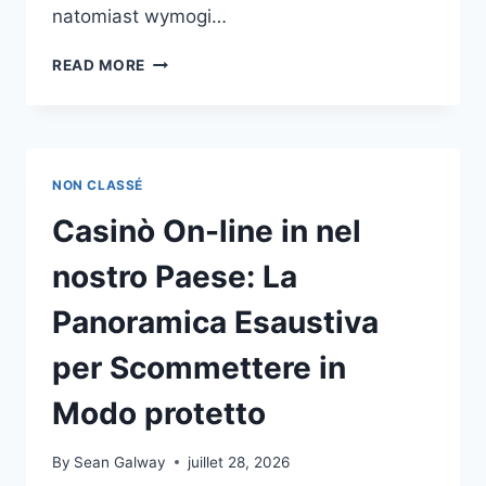
natomiast wymogi…
KASYNO
READ MORE
ONLINE
ZE
BŁYSKAWICZNĄ
WYPŁATĄ
ŚRODKÓW
NON CLASSÉ
–
SZYBKIE
Casinò On-line in nel
TRANSAKCJE
DLA
nostro Paese: La
NAJBARDZIEJ
ŚWIADOMYCH
Panoramica Esaustiva
GRACZY
per Scommettere in
Modo protetto
By
Sean Galway
juillet 28, 2026