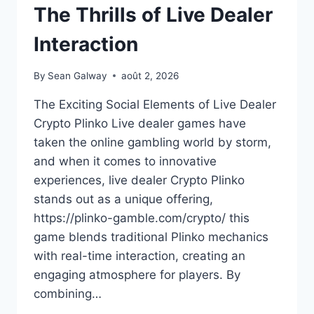
The Thrills of Live Dealer
Interaction
By
Sean Galway
août 2, 2026
The Exciting Social Elements of Live Dealer
Crypto Plinko Live dealer games have
taken the online gambling world by storm,
and when it comes to innovative
experiences, live dealer Crypto Plinko
stands out as a unique offering,
https://plinko-gamble.com/crypto/ this
game blends traditional Plinko mechanics
with real-time interaction, creating an
engaging atmosphere for players. By
combining…