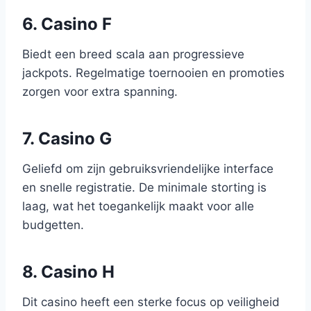
6. Casino F
Biedt een breed scala aan progressieve
jackpots. Regelmatige toernooien en promoties
zorgen voor extra spanning.
7. Casino G
Geliefd om zijn gebruiksvriendelijke interface
en snelle registratie. De minimale storting is
laag, wat het toegankelijk maakt voor alle
budgetten.
8. Casino H
Dit casino heeft een sterke focus op veiligheid