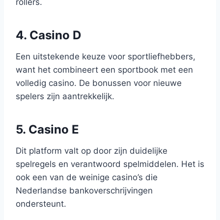
rollers.
4. Casino D
Een uitstekende keuze voor sportliefhebbers,
want het combineert een sportbook met een
volledig casino. De bonussen voor nieuwe
spelers zijn aantrekkelijk.
5. Casino E
Dit platform valt op door zijn duidelijke
spelregels en verantwoord spelmiddelen. Het is
ook een van de weinige casino’s die
Nederlandse bankoverschrijvingen
ondersteunt.