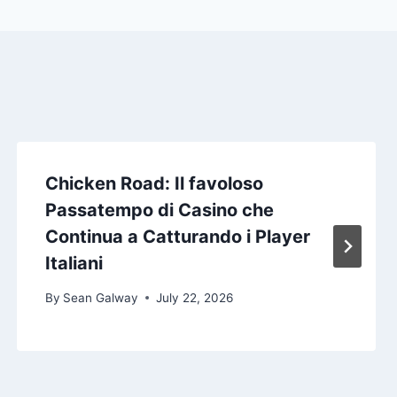
Chicken Road: Il favoloso
Passatempo di Casino che
Continua a Catturando i Player
Italiani
By
Sean Galway
July 22, 2026