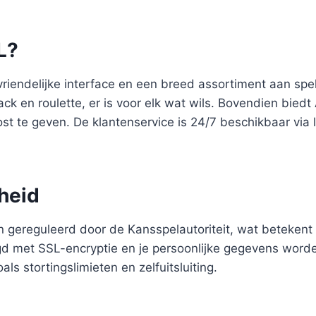
L?
riendelijke interface en een breed assortiment aan spe
kjack en roulette, er is voor elk wat wils. Bovendien bi
t te geven. De klantenservice is 24/7 beschikbaar via li
heid
n gereguleerd door de Kansspelautoriteit, wat betekent 
ligd met SSL-encryptie en je persoonlijke gegevens word
s stortingslimieten en zelfuitsluiting.