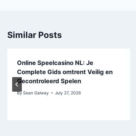
Similar Posts
Online Speelcasino NL: Je
Complete Gids omtrent Veilig en
Gecontroleerd Spelen
By
Sean Galway
July 27, 2026