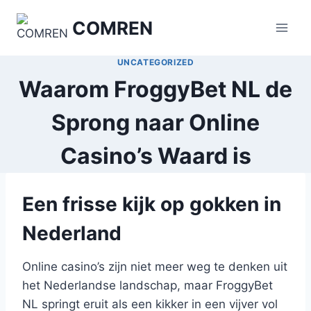
Skip
COMREN
to
content
UNCATEGORIZED
Waarom FroggyBet NL de
Sprong naar Online
Casino’s Waard is
Een frisse kijk op gokken in
Nederland
Online casino’s zijn niet meer weg te denken uit
het Nederlandse landschap, maar FroggyBet
NL springt eruit als een kikker in een vijver vol