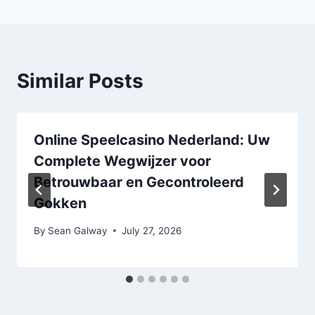
Similar Posts
Online Speelcasino Nederland: Uw
Complete Wegwijzer voor
Betrouwbaar en Gecontroleerd
Gokken
By
Sean Galway
July 27, 2026