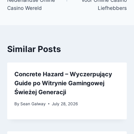
Nederlandse Online
voor Online Casino
Casino Wereld
Liefhebbers
Similar Posts
Concrete Hazard – Wyczerpujący
Guide po Witrynie Gamingowej
Świeżej Generacji
By
Sean Galway
July 28, 2026