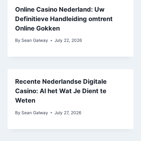
Online Casino Nederland: Uw
Definitieve Handleiding omtrent
Online Gokken
By
Sean Galway
July 22, 2026
Recente Nederlandse Digitale
Casino: Al het Wat Je Dient te
Weten
By
Sean Galway
July 27, 2026