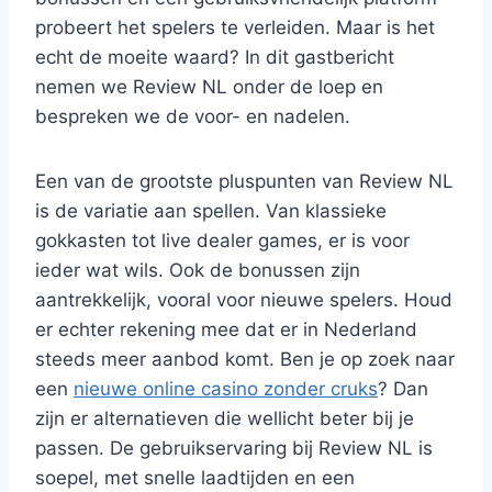
probeert het spelers te verleiden. Maar is het
echt de moeite waard? In dit gastbericht
nemen we Review NL onder de loep en
bespreken we de voor- en nadelen.
Een van de grootste pluspunten van Review NL
is de variatie aan spellen. Van klassieke
gokkasten tot live dealer games, er is voor
ieder wat wils. Ook de bonussen zijn
aantrekkelijk, vooral voor nieuwe spelers. Houd
er echter rekening mee dat er in Nederland
steeds meer aanbod komt. Ben je op zoek naar
een
nieuwe online casino zonder cruks
? Dan
zijn er alternatieven die wellicht beter bij je
passen. De gebruikservaring bij Review NL is
soepel, met snelle laadtijden en een