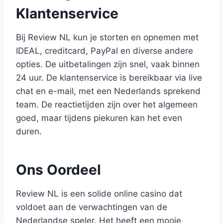
Klantenservice
Bij Review NL kun je storten en opnemen met
IDEAL, creditcard, PayPal en diverse andere
opties. De uitbetalingen zijn snel, vaak binnen
24 uur. De klantenservice is bereikbaar via live
chat en e-mail, met een Nederlands sprekend
team. De reactietijden zijn over het algemeen
goed, maar tijdens piekuren kan het even
duren.
Ons Oordeel
Review NL is een solide online casino dat
voldoet aan de verwachtingen van de
Nederlandse speler. Het heeft een mooie