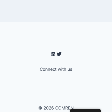
LinkedIn
Twitter
Connect with us
© 2026 COMREN