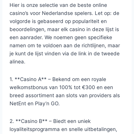
Hier is onze selectie van de beste online
casino’s voor Nederlandse spelers. Let op: de
volgorde is gebaseerd op populariteit en
beoordelingen, maar elk casino in deze lijst is
een aanrader. We noemen geen specifieke
namen om te voldoen aan de richtlijnen, maar
je kunt de lijst vinden via de link in de tweede
alinea.
1. **Casino A** – Bekend om een royale
welkomstbonus van 100% tot €300 en een
breed assortiment aan slots van providers als
NetEnt en Play’n GO.
2. **Casino B** – Biedt een uniek
loyaliteitsprogramma en snelle uitbetalingen,