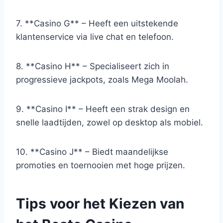
7. **Casino G** – Heeft een uitstekende
klantenservice via live chat en telefoon.
8. **Casino H** – Specialiseert zich in
progressieve jackpots, zoals Mega Moolah.
9. **Casino I** – Heeft een strak design en
snelle laadtijden, zowel op desktop als mobiel.
10. **Casino J** – Biedt maandelijkse
promoties en toernooien met hoge prijzen.
Tips voor het Kiezen van