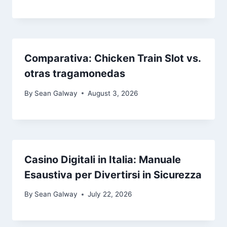
Comparativa: Chicken Train Slot vs.
otras tragamonedas
By
Sean Galway
August 3, 2026
Casino Digitali in Italia: Manuale
Esaustiva per Divertirsi in Sicurezza
By
Sean Galway
July 22, 2026