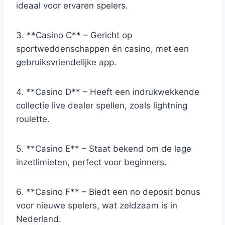
ideaal voor ervaren spelers.
3. **Casino C** – Gericht op
sportweddenschappen én casino, met een
gebruiksvriendelijke app.
4. **Casino D** – Heeft een indrukwekkende
collectie live dealer spellen, zoals lightning
roulette.
5. **Casino E** – Staat bekend om de lage
inzetlimieten, perfect voor beginners.
6. **Casino F** – Biedt een no deposit bonus
voor nieuwe spelers, wat zeldzaam is in
Nederland.