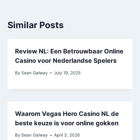
Similar Posts
Review NL: Een Betrouwbaar Online
Casino voor Nederlandse Spelers
By
Sean Galway
July 19, 2025
Waarom Vegas Hero Casino NL de
beste keuze is voor online gokken
By
Sean Galway
April 3, 2026