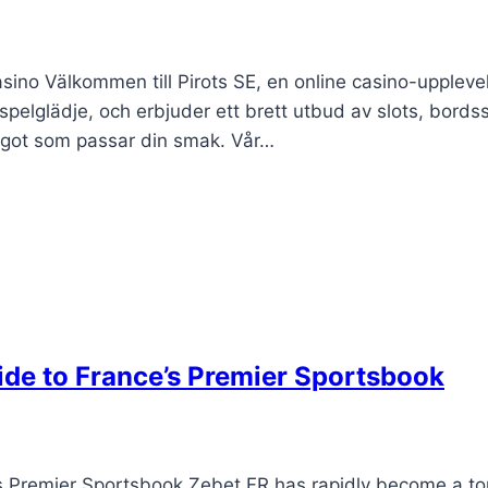
asino Välkommen till Pirots SE, en online casino-upplev
spelglädje, och erbjuder ett brett utbud av slots, bords
 något som passar din smak. Vår…
de to France’s Premier Sportsbook
 Premier Sportsbook Zebet FR has rapidly become a top 