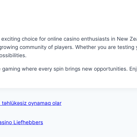
d exciting choice for online casino enthusiasts in New Z
 growing community of players. Whether you are testing y
ssibilities.
e gaming where every spin brings new opportunities. Enjo
ə təhlükəsiz oynamaq olar
asino Liefhebbers