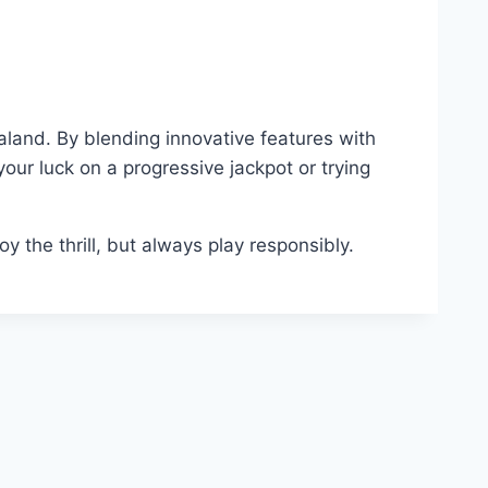
ealand. By blending innovative features with
our luck on a progressive jackpot or trying
y the thrill, but always play responsibly.