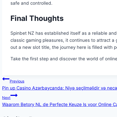
safe and controlled.
Final Thoughts
Spinbet NZ has established itself as a reliable an
classic gaming pleasures, it continues to attract a
out a new slot title, the journey here is filled with po
Take the first step and discover the world of onlin
Post
Previous
Pin up Casino Azərbaycanda: Niyə seçilməlidir və nec
navigation
Next
Waarom Betory NL de Perfecte Keuze Is voor Online C