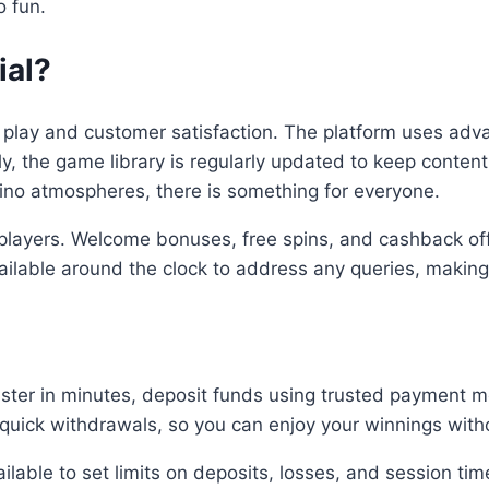
o fun.
ial?
r play and customer satisfaction. The platform uses adv
ly, the game library is regularly updated to keep conten
sino atmospheres, there is something for everyone.
 players. Welcome bonuses, free spins, and cashback o
ilable around the clock to address any queries, making s
ister in minutes, deposit funds using trusted payment me
 quick withdrawals, so you can enjoy your winnings with
vailable to set limits on deposits, losses, and session t