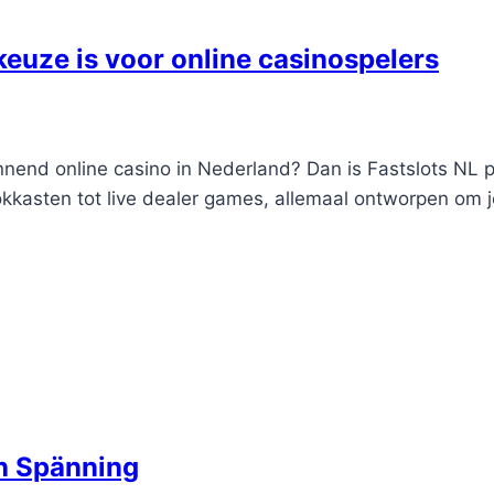
euze is voor online casinospelers
end online casino in Nederland? Dan is Fastslots NL pre
kkasten tot live dealer games, allemaal ontworpen om j
ch Spänning