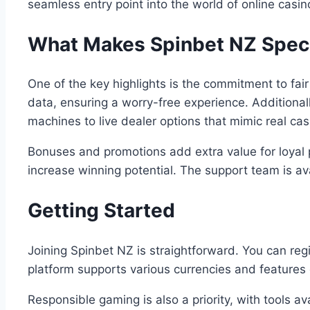
seamless entry point into the world of online casin
What Makes Spinbet NZ Spec
One of the key highlights is the commitment to fai
data, ensuring a worry-free experience. Additional
machines to live dealer options that mimic real ca
Bonuses and promotions add extra value for loyal
increase winning potential. The support team is ava
Getting Started
Joining Spinbet NZ is straightforward. You can reg
platform supports various currencies and features
Responsible gaming is also a priority, with tools a