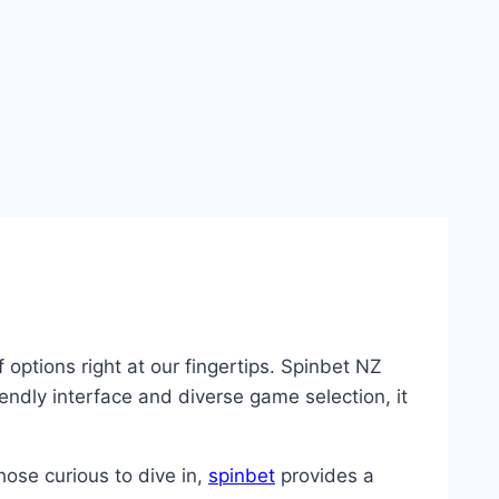
ptions right at our fingertips. Spinbet NZ
iendly interface and diverse game selection, it
hose curious to dive in,
spinbet
provides a