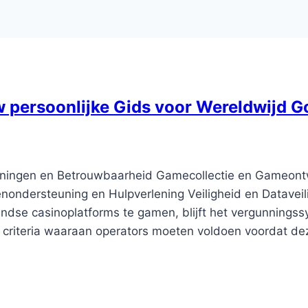
w persoonlijke Gids voor Wereldwijd G
ningen en Betrouwbaarheid Gamecollectie en Gameontwi
nondersteuning en Hulpverlening Veiligheid en Dataveil
nlandse casinoplatforms te gamen, blijft het vergunning
e criteria waaraan operators moeten voldoen voordat d