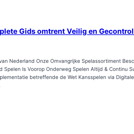
lete Gids omtrent Veilig en Gecontro
 van Nederland Onze Omvangrijke Spelassortiment Bes
Spelen Is Voorop Onderweg Spelen Altijd & Continu Su
plementatie betreffende de Wet Kansspelen via Digitale 
…