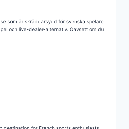
else som är skräddarsydd för svenska spelare.
spel och live-dealer-alternativ. Oavsett om du
destination for French sports enthusiasts