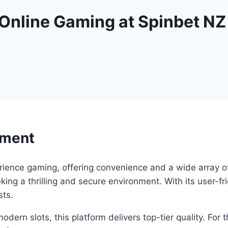
 Online Gaming at Spinbet NZ
nment
ence gaming, offering convenience and a wide array of o
king a thrilling and secure environment. With its user-fr
ts.
ern slots, this platform delivers top-tier quality. For t