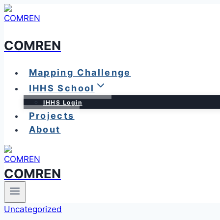
Skip
to
content
COMREN
Mapping Challenge
IHHS School
IHHS Login
Projects
About
COMREN
Uncategorized