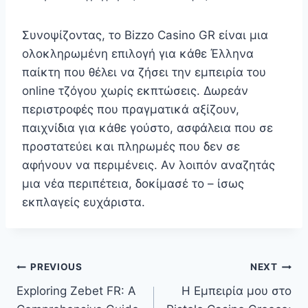
Συνοψίζοντας, το Bizzo Casino GR είναι μια
ολοκληρωμένη επιλογή για κάθε Έλληνα
παίκτη που θέλει να ζήσει την εμπειρία του
online τζόγου χωρίς εκπτώσεις. Δωρεάν
περιστροφές που πραγματικά αξίζουν,
παιχνίδια για κάθε γούστο, ασφάλεια που σε
προστατεύει και πληρωμές που δεν σε
αφήνουν να περιμένεις. Αν λοιπόν αναζητάς
μια νέα περιπέτεια, δοκίμασέ το – ίσως
εκπλαγείς ευχάριστα.
Post
PREVIOUS
NEXT
Exploring Zebet FR: A
Η Εμπειρία μου στο
navigation