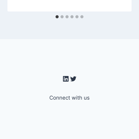
LinkedIn
Twitter
Connect with us