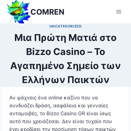
Skip
COMREN
to
content
UNCATEGORIZED
Μια Πρώτη Ματιά στο
Bizzo Casino – Το
Αγαπημένο Σημείο των
Ελλήνων Παικτών
Αν ψάχνεις ένα online καζίνο που να
συνδυάζει δράση, ασφάλεια και γενναίες
ανταμοιβές, το Bizzo Casino GR είναι ίσως
αυτό που χρειάζεσαι. Δεν είναι τυχαίο που
έχει κερδίσει την προτίμηση τόσων παικτών