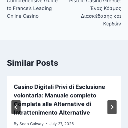
Comprehensive Guide
Pistolo Casino Greece:
to France’s Leading
Ένας Κόσμος
Online Casino
Διασκέδασης και
Κερδών
Similar Posts
Casino Digitali Privi di Esclusione
volontaria: Manuale completo
Completa alle Alternative di
Intrattenimento Alternative
By
Sean Galway
July 27, 2026