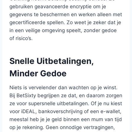
gebruiken geavanceerde encryptie om je
gegevens te beschermen en werken alleen met
gecertificeerde spellen. Zo weet je zeker dat je
in een veilige omgeving speelt, zonder gedoe
of risico’s.
Snelle Uitbetalingen,
Minder Gedoe
Niets is vervelender dan wachten op je winst.
Bij BetSixty begrijpen ze dat, en daarom zorgen
ze voor supersnelle uitbetalingen. Of je nu kiest
voor iDEAL, bankoverschrijving of een e-wallet,
meestal heb je je geld binnen een mum van tijd
op je rekening. Geen onnodige vertragingen,