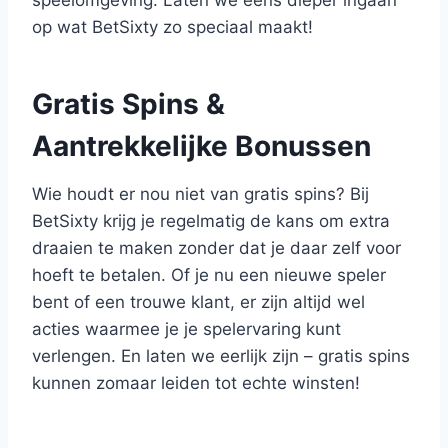
op wat BetSixty zo speciaal maakt!
Gratis Spins &
Aantrekkelijke Bonussen
Wie houdt er nou niet van gratis spins? Bij
BetSixty krijg je regelmatig de kans om extra
draaien te maken zonder dat je daar zelf voor
hoeft te betalen. Of je nu een nieuwe speler
bent of een trouwe klant, er zijn altijd wel
acties waarmee je je spelervaring kunt
verlengen. En laten we eerlijk zijn – gratis spins
kunnen zomaar leiden tot echte winsten!