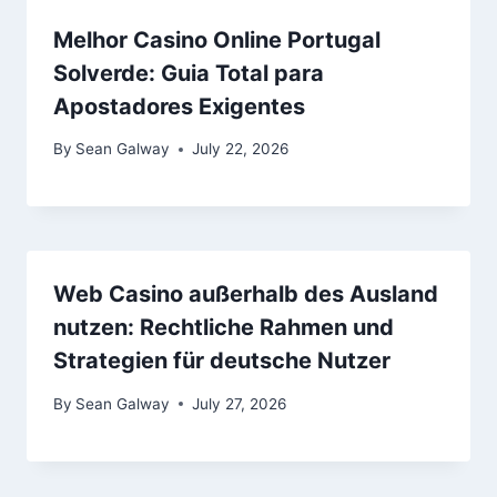
Melhor Casino Online Portugal
Solverde: Guia Total para
Apostadores Exigentes
By
Sean Galway
July 22, 2026
Web Casino außerhalb des Ausland
nutzen: Rechtliche Rahmen und
Strategien für deutsche Nutzer
By
Sean Galway
July 27, 2026