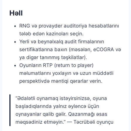
Həll
RNG və provayder auditoriya hesabatlarını
tələb edən kazinoları seçin.
Yerli və beynəlxalq audit firmalarının
sertifikatlarına baxın (məsələn, eCOGRA və
ya digər tanınmış təşkilatlar).
Oyunların RTP (return to player)
məlumatlarını yoxlayın və uzun müddətli
perspektivdə məntiqi qərarlar verin.
“Ədalətli oynamaq istəyirsinizsə, oyuna
başladıqlarında yalnız əyləncə üçün
oynayanlar qalib gəlir. Qazanmağı əsas
məqsədiniz etməyin.” — Təcrübəli oyunçu