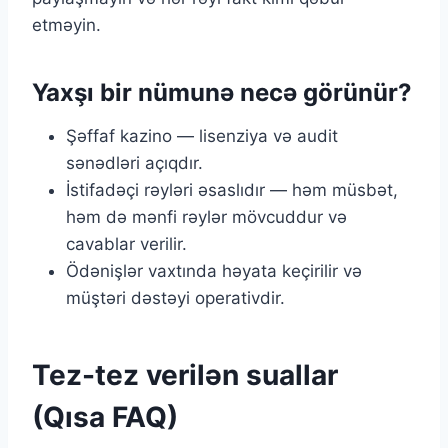
etməyin.
Yaxşı bir nümunə necə görünür?
Şəffaf kazino — lisenziya və audit
sənədləri açıqdır.
İstifadəçi rəyləri əsaslıdır — həm müsbət,
həm də mənfi rəylər mövcuddur və
cavablar verilir.
Ödənişlər vaxtında həyata keçirilir və
müştəri dəstəyi operativdir.
Tez-tez verilən suallar
(Qısa FAQ)