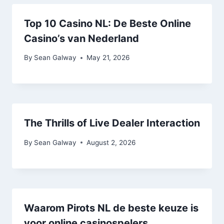
Top 10 Casino NL: De Beste Online
Casino’s van Nederland
By
Sean Galway
May 21, 2026
The Thrills of Live Dealer Interaction
By
Sean Galway
August 2, 2026
Waarom Pirots NL de beste keuze is
voor online casinospelers