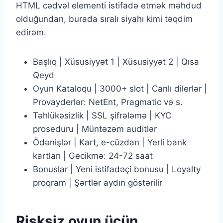
HTML cədvəl elementi istifadə etmək məhdud
olduğundan, burada sıralı siyahı kimi təqdim
edirəm.
Başlıq | Xüsusiyyət 1 | Xüsusiyyət 2 | Qısa
Qeyd
Oyun Kataloqu | 3000+ slot | Canlı dilerlər |
Provayderlər: NetEnt, Pragmatic və s.
Təhlükəsizlik | SSL şifrələmə | KYC
proseduru | Müntəzəm auditlər
Ödənişlər | Kart, e-cüzdan | Yerli bank
kartları | Gecikmə: 24-72 saat
Bonuslar | Yeni istifadəçi bonusu | Loyalty
proqram | Şərtlər aydın göstərilir
Risksiz oyun üçün