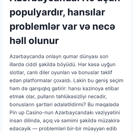
populyardır, hansılar
problemlər var və necə
həll olunur
Azərbaycanda onlayn qumar dünyası son
illərdə ciddi şəkildə böyüdü. Hər kəsə uyğun
slotlar, canlı diler oyunları və bonuslar təklif
edən platformalar çoxaldı. Lakin bu geniş seçim
həm də qarışıqlıq gətirir: hansı kazinoya etibar
etmək olar, pulların təhlükəsizliyi necədir,
bonusların şərtləri ədalətlidirmi? Bu məqalədə
Pin up Casino-nun Azərbaycandakı vəziyyətini
insan dilində, açıq və səmimi şəkildə müzakirə
edəcəyik — problemləri bir-bir müəyyən edib