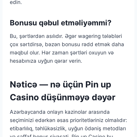
edin.
Bonusu qəbul etməliyəmmi?
Bu, şərtlərdən asılıdır. Əgər wagering tələbləri
çox sərtdirsə, bəzən bonusu rədd etmək daha
məqbul olur. Hər zaman şərtləri oxuyun və
hesabınıza uyğun qərar verin.
Nəticə — nə üçün Pin up
Casino düşünməyə dəyər
Azərbaycanda onlayn kazinolar arasında
seçiminizi edərkən əsas prioritetləriniz olmalıdır:
etibarlılıq, təhlükəsizlik, uyğun ödəniş metodları
və şəffaf bonus siyasəti. Pin up Casino bu