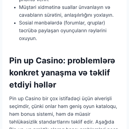
Müştəri xidmətinə suallar ünvanlayın və
cavabların sürətini, anlaşılırlığını yoxlayın.
Sosial mənbələrdə (forumlar, qruplar)
təcrübə paylaşan oyunçuların rəylərini
oxuyun.
Pin up Casino: problemlərə
konkret yanaşma və təklif
etdiyi həllər
Pin up Casino bir çox istifadəçi üçün əlverişli
seçimdir, çünki onlar həm geniş oyun kataloqu,
həm bonus sistemi, həm də müasir
təhlükəsizlik standartlarını təklif edir. Aşağıda