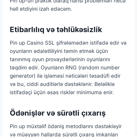
Pin up-un praktik olaraq hansı problemləri necə
həll etdiyini izah edəcəm.
Etibarlılıq və təhlükəsizlik
Pin up Casino SSL şifrələmədən istifadə edir və
oyunların ədalətliliyini təmin etmək üçün
tanınmış oyun provayderlərinin oyunlarını
təqdim edir. Oyunların RNG (random number
generator) ilə işləməsi nəticələri təsadüfi edir
və bu, ciddi auditlərlə dəstəklənir. Beləliklə
istifadəçi üçün əsas risklər minimuma enir.
Ödənişlər və sürətli çıxarış
Pin up müxtəlif ödəniş metodlarını dəstəkləyir
və müəyyən hallarda sürətli çıxarış imkanları