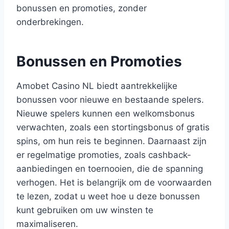
bonussen en promoties, zonder
onderbrekingen.
Bonussen en Promoties
Amobet Casino NL biedt aantrekkelijke
bonussen voor nieuwe en bestaande spelers.
Nieuwe spelers kunnen een welkomsbonus
verwachten, zoals een stortingsbonus of gratis
spins, om hun reis te beginnen. Daarnaast zijn
er regelmatige promoties, zoals cashback-
aanbiedingen en toernooien, die de spanning
verhogen. Het is belangrijk om de voorwaarden
te lezen, zodat u weet hoe u deze bonussen
kunt gebruiken om uw winsten te
maximaliseren.