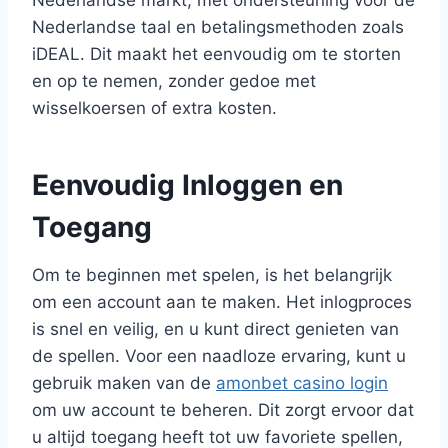
Nederlandse taal en betalingsmethoden zoals
iDEAL. Dit maakt het eenvoudig om te storten
en op te nemen, zonder gedoe met
wisselkoersen of extra kosten.
Eenvoudig Inloggen en
Toegang
Om te beginnen met spelen, is het belangrijk
om een account aan te maken. Het inlogproces
is snel en veilig, en u kunt direct genieten van
de spellen. Voor een naadloze ervaring, kunt u
gebruik maken van de
amonbet casino login
om uw account te beheren. Dit zorgt ervoor dat
u altijd toegang heeft tot uw favoriete spellen,