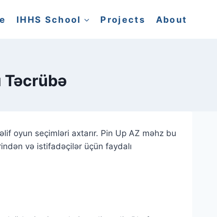
ge
IHHS School
Projects
About
ı Təcrübə
əlif oyun seçimləri axtarır. Pin Up AZ məhz bu
indən və istifadəçilər üçün faydalı