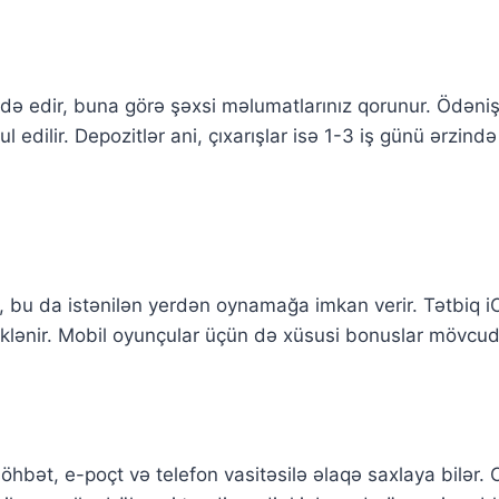
ə edir, buna görə şəxsi məlumatlarınız qorunur. Ödənişlə
ul edilir. Depozitlər ani, çıxarışlar isə 1-3 iş günü ərzin
i, bu da istənilən yerdən oynamağa imkan verir. Tətbiq i
 yüklənir. Mobil oyunçular üçün də xüsusi bonuslar mövcu
öhbət, e-poçt və telefon vasitəsilə əlaqə saxlaya bilər. 