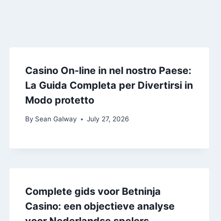
Casino On-line in nel nostro Paese:
La Guida Completa per Divertirsi in
Modo protetto
By
Sean Galway
July 27, 2026
Complete gids voor Betninja
Casino: een objectieve analyse