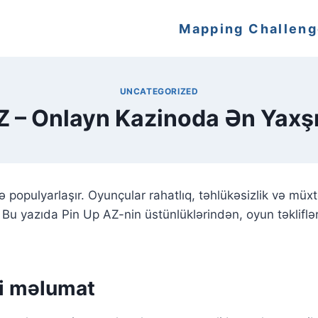
Mapping Challen
UNCATEGORIZED
Z – Onlayn Kazinoda Ən Yaxş
opulyarlaşır. Oyunçular rahatlıq, təhlükəsizlik və müxt
 Bu yazıda Pin Up AZ-nin üstünlüklərindən, oyun təkliflər
i məlumat