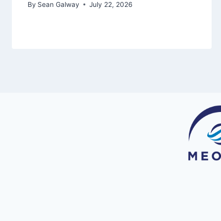
By
Sean Galway
July 22, 2026