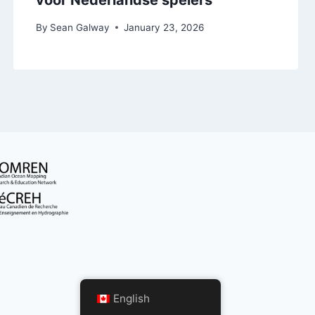
voor Nederlandse spelers
By
Sean Galway
January 23, 2026
English