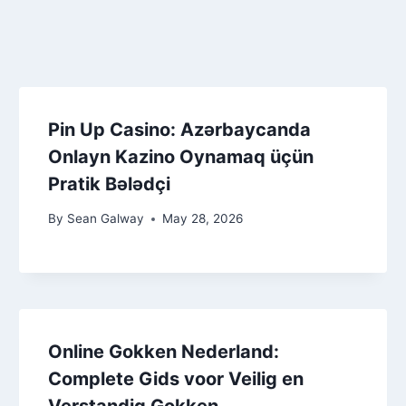
Pin Up Casino: Azərbaycanda
Onlayn Kazino Oynamaq üçün
Pratik Bələdçi
By
Sean Galway
May 28, 2026
Online Gokken Nederland:
Complete Gids voor Veilig en