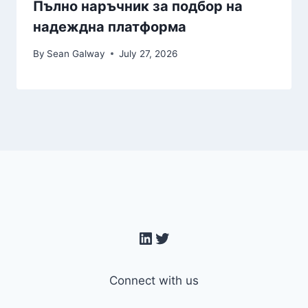
Пълно наръчник за подбор на
надеждна платформа
By
Sean Galway
July 27, 2026
LinkedIn
Twitter
Connect with us