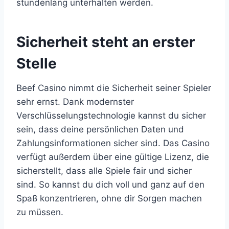
stundenlang unterhalten werden.
Sicherheit steht an erster
Stelle
Beef Casino nimmt die Sicherheit seiner Spieler
sehr ernst. Dank modernster
Verschlüsselungstechnologie kannst du sicher
sein, dass deine persönlichen Daten und
Zahlungsinformationen sicher sind. Das Casino
verfügt außerdem über eine gültige Lizenz, die
sicherstellt, dass alle Spiele fair und sicher
sind. So kannst du dich voll und ganz auf den
Spaß konzentrieren, ohne dir Sorgen machen
zu müssen.