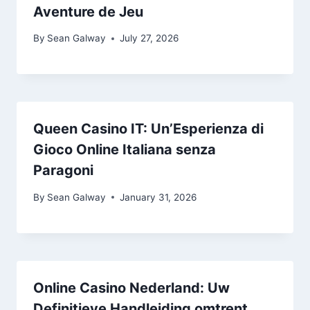
Aventure de Jeu
By
Sean Galway
July 27, 2026
Queen Casino IT: Un’Esperienza di
Gioco Online Italiana senza
Paragoni
By
Sean Galway
January 31, 2026
Online Casino Nederland: Uw
Definitieve Handleiding omtrent