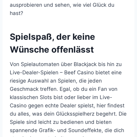
ausprobieren und sehen, wie viel Glück du
hast?
Spielspaß, der keine
Wünsche offenlässt
Von Spielautomaten über Blackjack bis hin zu
Live-Dealer-Spielen – Beef Casino bietet eine
riesige Auswahl an Spielen, die jeden
Geschmack treffen. Egal, ob du ein Fan von
klassischen Slots bist oder lieber im Live-
Casino gegen echte Dealer spielst, hier findest
du alles, was dein Glücksspielherz begehrt. Die
Spiele sind leicht zu bedienen und bieten
spannende Grafik- und Soundeffekte, die dich